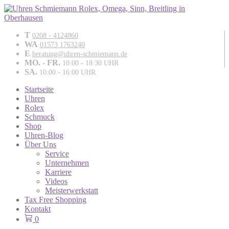
T
0208 - 4124860
WA
01573 1763240
E
beratung@uhren-schmiemann.de
MO. - FR.
10:00 - 18:30 UHR
SA.
10:00 - 16:00 UHR
Startseite
Uhren
Rolex
Schmuck
Shop
Uhren-Blog
Über Uns
Service
Unternehmen
Karriere
Videos
Meisterwerkstatt
Tax Free Shopping
Kontakt
0