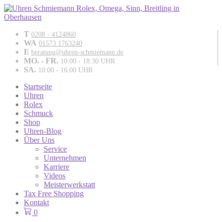
T
0208 - 4124860
WA
01573 1763240
E
beratung@uhren-schmiemann.de
MO. - FR.
10:00 - 18:30 UHR
SA.
10:00 - 16:00 UHR
Startseite
Uhren
Rolex
Schmuck
Shop
Uhren-Blog
Über Uns
Service
Unternehmen
Karriere
Videos
Meisterwerkstatt
Tax Free Shopping
Kontakt
0