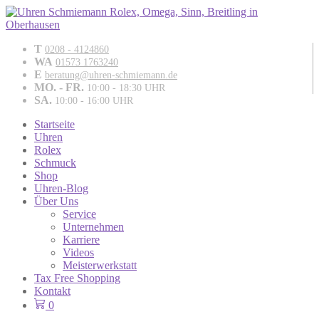
T
0208 - 4124860
WA
01573 1763240
E
beratung@uhren-schmiemann.de
MO. - FR.
10:00 - 18:30 UHR
SA.
10:00 - 16:00 UHR
Startseite
Uhren
Rolex
Schmuck
Shop
Uhren-Blog
Über Uns
Service
Unternehmen
Karriere
Videos
Meisterwerkstatt
Tax Free Shopping
Kontakt
0