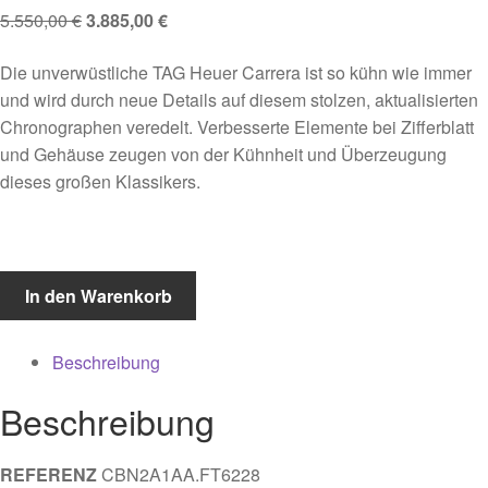
Ursprünglicher
Aktueller
5.550,00
€
3.885,00
€
Preis
Preis
Die unverwüstliche TAG Heuer Carrera ist so kühn wie immer
war:
ist:
und wird durch neue Details auf diesem stolzen, aktualisierten
5.550,00 €
3.885,00 €.
Chronographen veredelt. Verbesserte Elemente bei Zifferblatt
und Gehäuse zeugen von der Kühnheit und Überzeugung
dieses großen Klassikers.
Tag
In den Warenkorb
Heuer
-
Beschreibung
Carrera
Chronograph
Beschreibung
Menge
REFERENZ
CBN2A1AA.FT6228