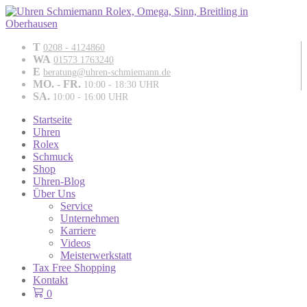
T
0208 - 4124860
WA
01573 1763240
E
beratung@uhren-schmiemann.de
MO. - FR.
10:00 - 18:30 UHR
SA.
10:00 - 16:00 UHR
Startseite
Uhren
Rolex
Schmuck
Shop
Uhren-Blog
Über Uns
Service
Unternehmen
Karriere
Videos
Meisterwerkstatt
Tax Free Shopping
Kontakt
0