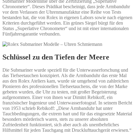
Submariner Modelllinie über die Zertifizierung „Superlative
Chronometer“. Dieses Prädikat bescheinigt, dass jede Armbanduhr
vor dem Verlassen der Uhrenmanufaktur eine Reihe von Tests
bestanden hat, die von Rolex in eigenen Labors sowie nach eigenen
Kriterien durchgeführt werden. Ein grünes Siegel bürgt für den
Status „Superlative Chronometer“ und ist mit einer internationalen
Fünfjahresgarantie verbunden.
Schlüssel zu den Tiefen der Meere
Die Submariner wurde speziell für die Unterwasserforschung und
das Tiefseetauchen konzipiert. Als die Armbanduhr das erste Mal
aus den Rolex Ateliers kam, wurde sie umgehend von zahlreichen
Pionieren des professionellen Tiefseetauchens, die von der Marke
gebeten wurden, die Uhr zu testen, mit großer Begeisterung
aufgenommen. Einer von ihnen war Dimitri Rebikoff, ein
französischer Ingenieur und Unterwasserfotograf. In seinem Bericht
von 1953 schrieb Rebikoff: „Diese Armbanduhr hat unter
Tauchbedingungen, die extrem hart und für das eingesetzte Material
besonders mörderisch waren, stets zu unserer absoluten
Zufriedenheit funktioniert, sich aber auch als unentbehrliches
Hilfsmittel für jeden Tauchgang mit Drucklufttauchgerät erwiesen.“