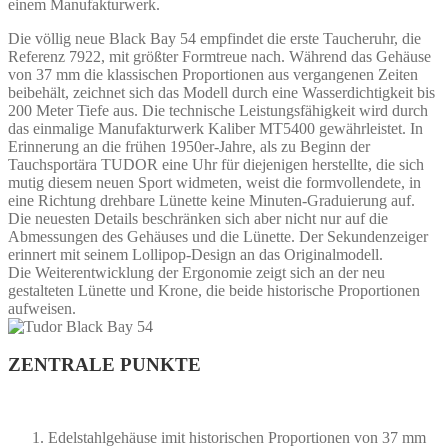
einem Manufakturwerk.
Die völlig neue Black Bay 54 empfindet die erste Taucheruhr, die
Referenz 7922, mit größter Formtreue nach. Während das Gehäuse
von 37 mm die klassischen Proportionen aus vergangenen Zeiten
beibehält, zeichnet sich das Modell durch eine Wasserdichtigkeit bis
200 Meter Tiefe aus. Die technische Leistungsfähigkeit wird durch
das einmalige Manufakturwerk Kaliber MT5400 gewährleistet. In
Erinnerung an die frühen 1950er-Jahre, als zu Beginn der
Tauchsportära TUDOR eine Uhr für diejenigen herstellte, die sich
mutig diesem neuen Sport widmeten, weist die formvollendete, in
eine Richtung drehbare Lünette keine Minuten-Graduierung auf.
Die neuesten Details beschränken sich aber nicht nur auf die
Abmessungen des Gehäuses und die Lünette. Der Sekundenzeiger
erinnert mit seinem Lollipop-Design an das Originalmodell.
Die Weiterentwicklung der Ergonomie zeigt sich an der neu
gestalteten Lünette und Krone, die beide historische Proportionen
aufweisen.
ZENTRALE PUNKTE
Edelstahlgehäuse imit historischen Proportionen von 37 mm