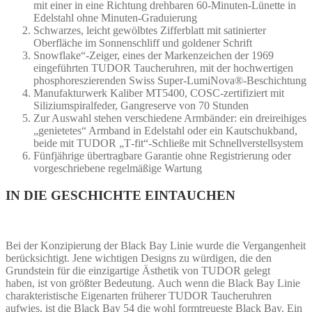
mit einer in eine Richtung drehbaren 60-Minuten-Lünette in
Edelstahl ohne Minuten-Graduierung
Schwarzes, leicht gewölbtes Zifferblatt mit satinierter
Oberfläche im Sonnenschliff und goldener Schrift
Snowflake“-Zeiger, eines der Markenzeichen der 1969
eingeführten TUDOR Taucheruhren, mit der hochwertigen
phosphoreszierenden Swiss Super-LumiNova®‑Beschichtung
Manufakturwerk Kaliber MT5400, COSC-zertifiziert mit
Siliziumspiralfeder, Gangreserve von 70 Stunden
Zur Auswahl stehen verschiedene Armbänder: ein dreireihiges
„genietetes“ Armband in Edelstahl oder ein Kautschukband,
beide mit TUDOR „T‑fit“‑Schließe mit Schnellverstellsystem
Fünfjährige übertragbare Garantie ohne Registrierung oder
vorgeschriebene regelmäßige Wartung
IN DIE GESCHICHTE EINTAUCHEN
Bei der Konzipierung der Black Bay Linie wurde die Vergangenheit
berücksichtigt. Jene wichtigen Designs zu würdigen, die den
Grundstein für die einzigartige Ästhetik von TUDOR gelegt
haben, ist von größter Bedeutung. Auch wenn die Black Bay Linie
charakteristische Eigenarten früherer TUDOR Taucheruhren
aufwies, ist die Black Bay 54 die wohl formtreueste Black Bay. Ein