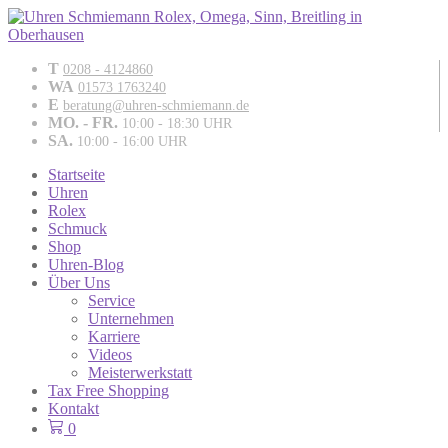
T
0208 - 4124860
WA
01573 1763240
E
beratung@uhren-schmiemann.de
MO. - FR.
10:00 - 18:30 UHR
SA.
10:00 - 16:00 UHR
Startseite
Uhren
Rolex
Schmuck
Shop
Uhren-Blog
Über Uns
Service
Unternehmen
Karriere
Videos
Meisterwerkstatt
Tax Free Shopping
Kontakt
0