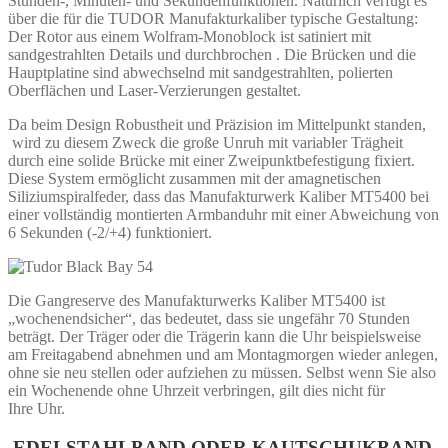
Stunden-, Minuten- und Sekundenfunktionen. Natürlich verfügt es
über die für die TUDOR Manufakturkaliber typische Gestaltung:
Der Rotor aus einem Wolfram-Monoblock ist satiniert mit
sandgestrahlten Details und durchbrochen . Die Brücken und die
Hauptplatine sind abwechselnd mit sandgestrahlten, polierten
Oberflächen und Laser-Verzierungen gestaltet.
Da beim Design Robustheit und Präzision im Mittelpunkt standen,
wird zu diesem Zweck die große Unruh mit variabler Trägheit
durch eine solide Brücke mit einer Zweipunktbefestigung fixiert.
Diese System ermöglicht zusammen mit der amagnetischen
Siliziumspiralfeder, dass das Manufakturwerk Kaliber MT5400 bei
einer vollständig montierten Armbanduhr mit einer Abweichung von
6 Sekunden (-2/+4) funktioniert.
Die Gangreserve des Manufakturwerks Kaliber MT5400 ist
„wochenendsicher“, das bedeutet, dass sie ungefähr 70 Stunden
beträgt. Der Träger oder die Trägerin kann die Uhr beispielsweise
am Freitagabend abnehmen und am Montagmorgen wieder anlegen,
ohne sie neu stellen oder aufziehen zu müssen. Selbst wenn Sie also
ein Wochenende ohne Uhrzeit verbringen, gilt dies nicht für
Ihre Uhr.
EDELSTAHLBAND ODER KAUTSCHUKBAND