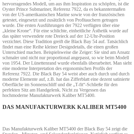
hervorragendes Modell, um aus ihm Inspiration zu schöpfen, ist die
Oyster Prince Submariner, Referenz 7922, da es bekanntermaßen
von der US-amerikanischen Marine sowie von der französischen
getestet, eingesetzt und zusätzlich von Profitauchern getragen
wurde. Die ersten Ausführungen der 7922 verfügten über eine
„kleine Krone“. Für eine schlichte, einheitliche Ästhetik wurde auf
das später verwendete rote Dreieck auf der 12-Uhr-Position
verzichtet. Diese Tradition greift die Black Bay 54 auf. Tatsächlich
findet man eine Reihe kleiner Designdetails, die einen großen
Unterschied machen. Beispielsweise die Zeiger: Sie sind am Ansatz
schmaler und nicht nur proportional angepasst, so wie beim Modell
von 1954. Der Lünettenrand wurde ebenfalls überarbeitet. Man sieht
eine moderne Interpretation des ergonomischen Profils der
Referenz 7922. Die Black Bay 54 weist aber auch durch und durch
moderne Elemente auf, z.B. hat das Zifferblatt eine dezent satinierte
Oberfläche im Sonnenschliff und die „T-fit“-Schließe für den
perfekten Sitz am Handgelenk. Nicht zu Vergessen das
hochmoderne Manufakturwerk Kaliber MT5400.
DAS MANUFAKTURWERK KALIBER MT5400
Das Manufakturwerk Kaliber MT5400 der Black Bay 54 zeigt die