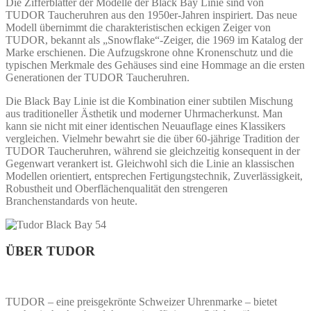
Die Zifferblätter der Modelle der Black Bay Linie sind von
TUDOR Taucheruhren aus den 1950er-Jahren inspiriert. Das neue
Modell übernimmt die charakteristischen eckigen Zeiger von
TUDOR, bekannt als „Snowflake“-Zeiger, die 1969 im Katalog der
Marke erschienen.
Die Aufzugskrone ohne Kronenschutz und die
typischen Merkmale des Gehäuses sind eine Hommage an die ersten
Generationen der TUDOR Taucheruhren.
Die Black Bay Linie ist die Kombination einer subtilen Mischung
aus traditioneller Ästhetik und moderner Uhrmacherkunst. Man
kann sie nicht mit einer identischen Neuauflage eines Klassikers
vergleichen. Vielmehr bewahrt sie die über 60‑jährige Tradition der
TUDOR Taucheruhren, während sie gleichzeitig konsequent in der
Gegenwart verankert ist. Gleichwohl sich die Linie an klassischen
Modellen orientiert, entsprechen Fertigungstechnik, Zuverlässigkeit,
Robustheit und Oberflächenqualität den strengeren
Branchenstandards von heute.
ÜBER TUDOR
TUDOR – eine preisgekrönte Schweizer Uhrenmarke – bietet